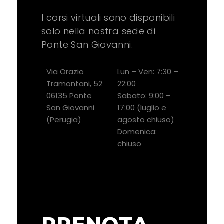
I corsi virtuali sono disponibili
solo nella nostra sede di
Ponte San Giovanni.
Via Orazio
Lun – Ven: 7:30 –
Tramontani, 52
22:00
06135 Ponte
Sabato: 9:00 –
San Giovanni
17:00 (luglio e
(Perugia)
agosto chiuso)
Domenica:
chiuso